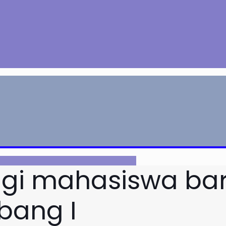
 mahasiswa baru
bang I