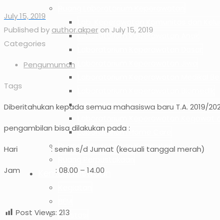
Ruang Laboratorium Keperawatan
July 15, 2019
Lab. Keperawatan Komunitas dan Kelu
Published by
author.akper
on
July 15, 2019
Laboratorium Keperawatan Anak
Categories
Laboratorium Keperawatan Dasar
Laboratorium Keperawatan Jiwa
Pengumuman
Laboratorium Keperawatan Medikal B
Tags
Laboratorium Keperawatan Biomedik
Laboratorium Keperawatan Maternita
Diberitahukan kepada semua mahasiswa baru T.A. 2019/2
Laboratorium Keperawatan Kegawat d
pengambilan bisa dilakukan pada :
Laboratorium Home Care
Ruang Laboratorium Komputer
Hari : senin s/d Jumat (kecuali tanggal merah)
Ruang Perpustakaan
Jam : 08.00 – 14.00
Kemahasiswaan
Kegiatan
BEM
Post Views:
213
Prestasi