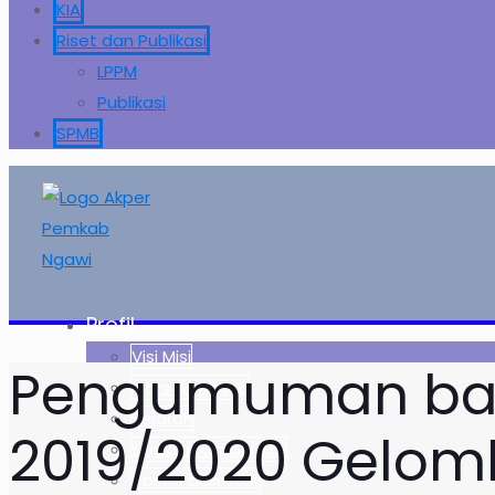
KIA
Riset dan Publikasi
LPPM
Publikasi
SPMB
Profil
Visi Misi
Pengumuman bagi
Mars & Hymne
Sejarah
2019/2020 Gelom
Struktur Organisasi
Dosen dan Staf