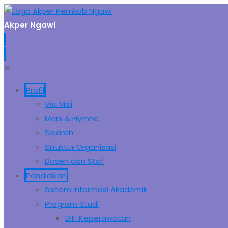
Akper Ngawi
✕
Profil
Visi Misi
Mars & Hymne
Sejarah
Struktur Organisasi
Dosen dan Staf
Pendidikan
Sistem Informasi Akademik
Program Studi
DIII-Keperawatan