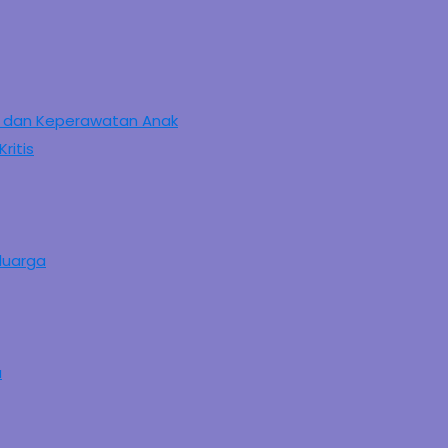
as dan Keperawatan Anak
ritis
eluarga
a