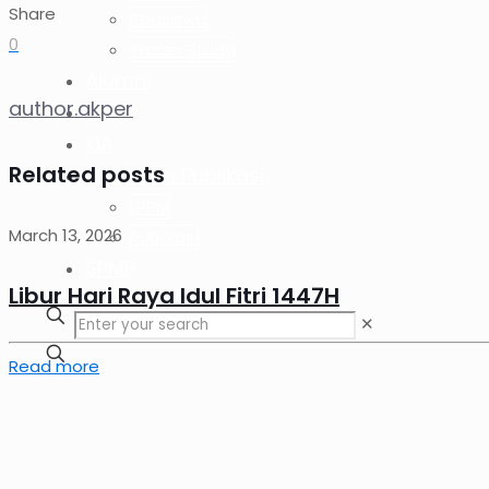
Share
Beasiswa
0
Tracer Study
Alumni
author.akper
SPMI
KIA
Related posts
Riset dan Publikasi
LPPM
March 13, 2026
Publikasi
SPMB
Libur Hari Raya Idul Fitri 1447H
✕
Read more