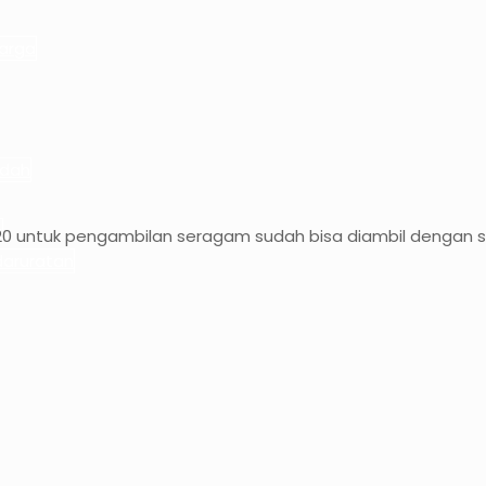
arga
edah
s
020 untuk pengambilan seragam sudah bisa diambil denga
aruratan