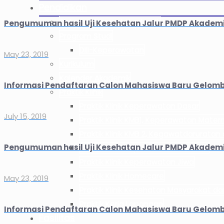
Pendidikan
Sistem Informasi Akademik
Pengumuman hasil Uji Kesehatan Jalur PMDP Akademik
Program Studi
DIII-Keperawatan
May 23, 2019
Kurikulum
Kalender Akademik
Informasi Pendaftaran Calon Mahasiswa Baru Gelomba
Praktik Klinik
Praktik Klinik Keperawatan Dasar
July 15, 2019
Praktik Klinik KMB1, Keperawatan Mate
Praktik Klinik KMB 2, Kegawatdaruratan d
Pengumuman hasil Uji Kesehatan Jalur PMDP Akademik
Praktik Klinik Keperawatan Gerontik
Praktik Klinik Keperawatan Jiwa
Praktik Klinik Homecare
May 23, 2019
Praktik Klinik Kesehatan Masyarakat d
Praktik Kerja Lapangan
Informasi Pendaftaran Calon Mahasiswa Baru Gelomba
Fasilitas