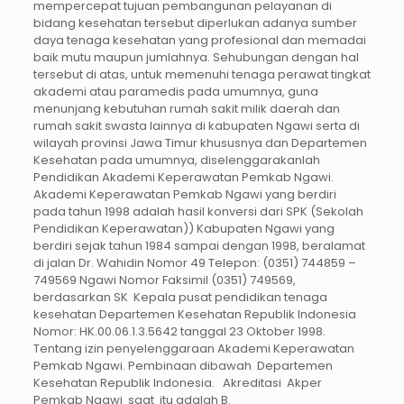
mempercepat tujuan pembangunan pelayanan di
bidang kesehatan tersebut diperlukan adanya sumber
daya tenaga kesehatan yang profesional dan memadai
baik mutu maupun jumlahnya. Sehubungan dengan hal
tersebut di atas, untuk memenuhi tenaga perawat tingkat
akademi atau paramedis pada umumnya, guna
menunjang kebutuhan rumah sakit milik daerah dan
rumah sakit swasta lainnya di kabupaten Ngawi serta di
wilayah provinsi Jawa Timur khususnya dan Departemen
Kesehatan pada umumnya, diselenggarakanlah
Pendidikan Akademi Keperawatan Pemkab Ngawi.
Akademi Keperawatan Pemkab Ngawi yang berdiri
pada tahun 1998 adalah hasil konversi dari SPK (Sekolah
Pendidikan Keperawatan)) Kabupaten Ngawi yang
berdiri sejak tahun 1984 sampai dengan 1998, beralamat
di jalan Dr. Wahidin Nomor 49 Telepon: (0351) 744859 –
749569 Ngawi Nomor Faksimil (0351) 749569,
berdasarkan SK Kepala pusat pendidikan tenaga
kesehatan Departemen Kesehatan Republik Indonesia
Nomor: HK.00.06.1.3.5642 tanggal 23 Oktober 1998.
Tentang izin penyelenggaraan Akademi Keperawatan
Pemkab Ngawi. Pembinaan dibawah Departemen
Kesehatan Republik Indonesia. Akreditasi Akper
Pemkab Ngawi saat itu adalah B.