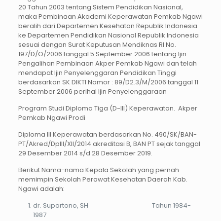
20 Tahun 2003 tentang Sistem Pendidikan Nasional,
maka Pembinaan Akademi Keperawatan Pemkab Ngawi
beralih dari Departemen Kesehatan Republik Indonesia
ke Departemen Pendidikan Nasional Republik Indonesia
sesuai dengan Surat Keputusan Mendiknas RI No.
197/D/O/2006 tanggal 5 September 2006 tentang Ijin
Pengalihan Pembinaan Akper Pemkab Ngawi dan telah
mendapat Ijin Penyelenggaran Pendidikan Tinggi
berdasarkan SK DIKTI Nomor : 89/D2.3/M/2006 tanggal 11
September 2006 perihal Ijin Penyelenggaraan
Program Studi Diploma Tiga (D-III) Keperawatan. Akper
Pemkab Ngawi Prodi
Diploma III Keperawatan berdasarkan No. 490/SK/BAN-
PT/Akred/DplII/XII/2014 akreditasi B, BAN PT sejak tanggal
29 Desember 2014 s/d 28 Desember 2019.
Berikut Nama-nama Kepala Sekolah yang pernah
memimpin Sekolah Perawat Kesehatan Daerah Kab.
Ngawi adalah:
dr. Supartono, SH Tahun 1984-
1987