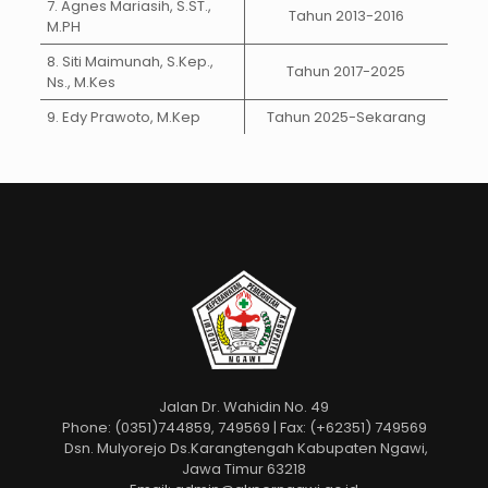
7. Agnes Mariasih, S.ST.,
Tahun 2013-2016
M.PH
8. Siti Maimunah, S.Kep.,
Tahun 2017-2025
Ns., M.Kes
9. Edy Prawoto, M.Kep
Tahun 2025-Sekarang
Jalan Dr. Wahidin No. 49
Phone: (0351)744859, 749569 | Fax: (+62351) 749569
Dsn. Mulyorejo Ds.Karangtengah Kabupaten Ngawi,
Jawa Timur 63218