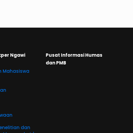
kper Ngawi
Pusat Informasi Humas
dan PMB
n Mahasiswa
aan
swaan
nelitian dan