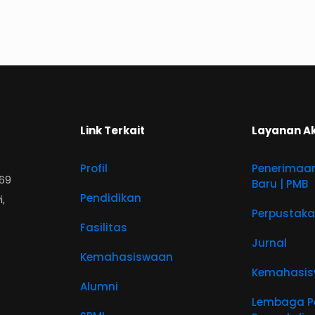
Link Terkait
Layanan A
Profil
Penerimaa
569
Baru | PMB
Pendidikan
,
Perpustak
Fasilitas
Jurnal
Kemahasiswaan
Kemahasi
Alumni
Lembaga Pe