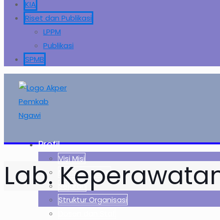
KIA
Riset dan Publikasi
LPPM
Publikasi
SPMB
Profil
Visi Misi
Lab. Keperawata
Mars & Hymne
Sejarah
Struktur Organisasi
Dosen dan Staf