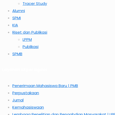
Tracer Study
Alumni
SPMI
KIA
Riset dan Publikasi
LPPM
Publikasi
SPMB
Layanan Akper Ngawi
Penerimaan Mahasiswa Baru | PMB
Perpustakaan
Jurnal
Kemahasiswaan
Lembaga Penelitian dan Pengabdian Masyarakat | LP