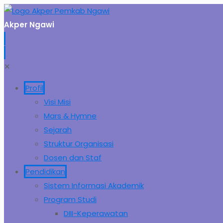
Akper Ngawi
✕
Profil
Visi Misi
Mars & Hymne
Sejarah
Struktur Organisasi
Dosen dan Staf
Pendidikan
Sistem Informasi Akademik
Program Studi
DIII-Keperawatan