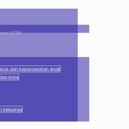
imur 63218
rnitas dan Keperawatan Anak
an Kritis
an Keluarga