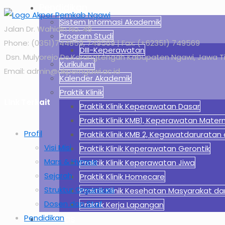
Pendidikan
Sistem Informasi Akademik
Jalan Dr. Wahidin No. 49
Program Studi
Phone: (0351)744859, 749569 | Fax: (+62351) 749569
DIII-Keperawatan
Dsn. Mulyorejo Ds.Karangtengah Kabupaten Ngawi, Jawa T
Kurikulum
Email: admin@akperngawi.ac.id
Kalender Akademik
Praktik Klinik
Link Terkait
Praktik Klinik Keperawatan Dasar
Praktik Klinik KMB1, Keperawatan Mate
Profil
Praktik Klinik KMB 2, Kegawatdaruratan d
Visi Misi
Praktik Klinik Keperawatan Gerontik
Mars & Hymne
Praktik Klinik Keperawatan Jiwa
Sejarah
Praktik Klinik Homecare
Struktur Organisasi
Praktik Klinik Kesehatan Masyarakat d
Dosen dan Staf
Praktik Kerja Lapangan
Pendidikan
Fasilitas