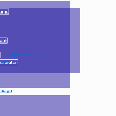
arga
edah
as dan Keperawatan Anak
s
ritis
aruratan
eluarga