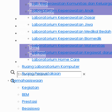
Lab. Keperawatan Komunitas dan Keluarg
Beasiswa
Laboratorium Keperawatan Anak
Tracer Study
Laboratorium Keperawatan Dasar
Alumni
Laboratorium Keperawatan Jiwa
SPMI
Laboratorium Keperawatan Medikal Bedah
KIA
Laboratorium Keperawatan Biomedik
Riset dan Publikasi
Laboratorium Keperawatan Maternitas
LPPM
Laboratorium Keperawatan Kegawat daru
Publikasi
Laboratorium Home Care
SPMB
Ruang Laboratorium Komputer
Ruang Perpustakaan
✕
Kemahasiswaan
Kegiatan
BEM
Prestasi
Beasiswa