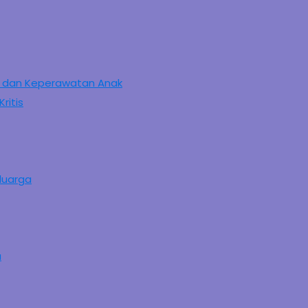
as dan Keperawatan Anak
ritis
eluarga
a