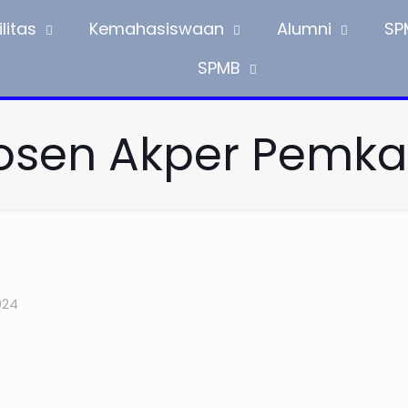
litas
Kemahasiswaan
Alumni
SP
SPMB
osen Akper Pemka
024