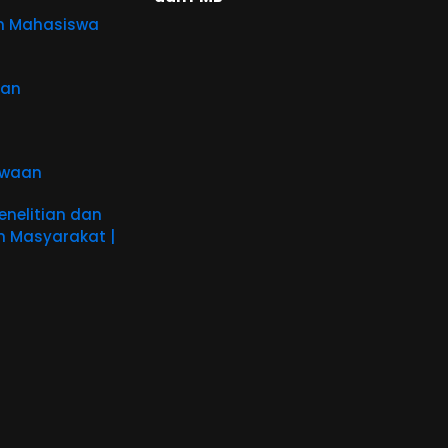
n Mahasiswa
aan
swaan
nelitian dan
 Masyarakat |