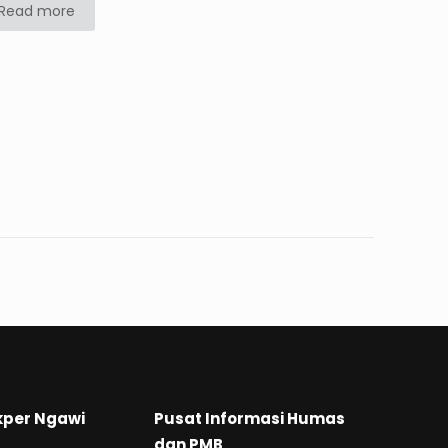
Read more
kper Ngawi
Pusat Informasi Humas
dan PMB