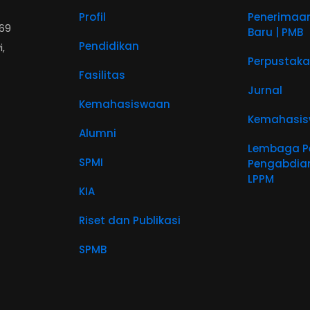
Profil
Penerimaa
569
Baru | PMB
Pendidikan
,
Perpustak
Fasilitas
Jurnal
Kemahasiswaan
Kemahasi
Alumni
Lembaga Pe
SPMI
Pengabdian
LPPM
KIA
Riset dan Publikasi
SPMB