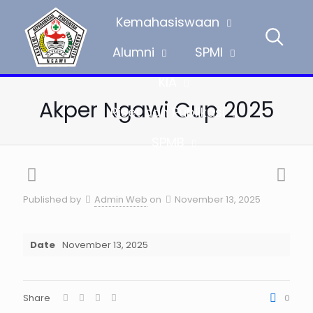
Kemahasiswaan
Alumni
SPMI
KIA
Akper Ngawi Cup 2025
Riset dan Publikasi
SPMB
Published by
Admin Web
on
November 13, 2025
Date
November 13, 2025
Share
0