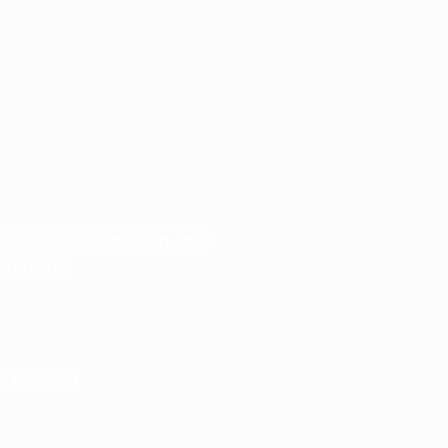
rnitas dan Keperawatan Anak
an Kritis
an Keluarga