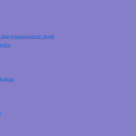
as dan Keperawatan Anak
ritis
eluarga
a