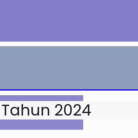
 Tahun 2024