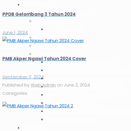
Pendidikan
Sistem Informasi Akademik
PPDB Gelombang 3 Tahun 2024
Program Studi
DIII-Keperawatan
June 1, 2024
Kurikulum
Kalender Akademik
Praktik Klinik
PMB Akper Ngawi Tahun 2024 Cover
Praktik Klinik Keperawatan Dasar
Praktik Klinik KMB1, Keperawatan Mate
September 11, 2024
Praktik Klinik KMB 2, Kegawatdaruratan d
Published by
Web Admin
on
June 2, 2024
Praktik Klinik Keperawatan Gerontik
Categories
Praktik Klinik Keperawatan Jiwa
Praktik Klinik Homecare
Praktik Klinik Kesehatan Masyarakat d
Praktik Kerja Lapangan
Fasilitas