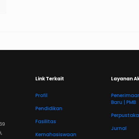
Link Terkait
Layanan A
Profil
Penerimaa
Baru | PMB
Pendidikan
Perpustak
Fasilitas
569
Jurnal
,
Kemahasiswaan