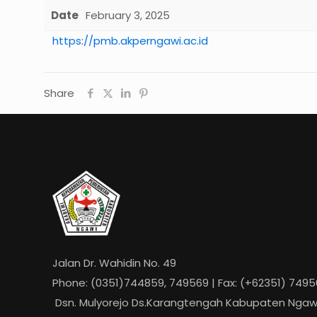
Date
February 3, 2025
https://pmb.akperngawi.ac.id
Share
Jalan Dr. Wahidin No. 49
Phone: (0351)744859, 749569 | Fax: (+62351) 749
Dsn. Mulyorejo Ds.Karangtengah Kabupaten Ngawi