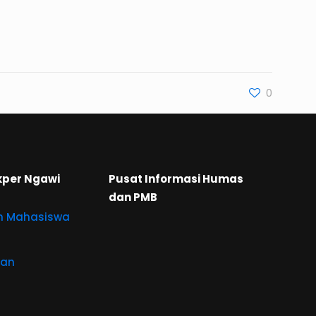
0
kper Ngawi
Pusat Informasi Humas
dan PMB
n Mahasiswa
aan